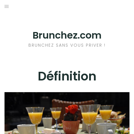
Aller
au
ACCUEIL
contenu
RESTAURANTS
Brunchez.com
A PROPOS DU BRUNCH
BRUNCHEZ SANS VOUS PRIVER !
+ DE BRUNCHS
Définition