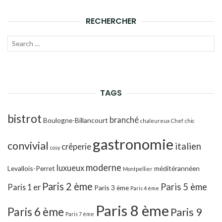
RECHERCHER
Recherche
LANC
pour :
LA
RECH
TAGS
bistrot
branché
Boulogne-Billancourt
chaleureux
Chef
chic
gastronomie
convivial
italien
crêperie
cosy
moderne
luxueux
Levallois-Perret
méditérannéen
Montpellier
Paris 2 ème
Paris 5 ème
Paris 1 er
Paris 3 ème
Paris 4 ème
Paris 8 ème
Paris 6 ème
Paris 9
Paris 7 ème