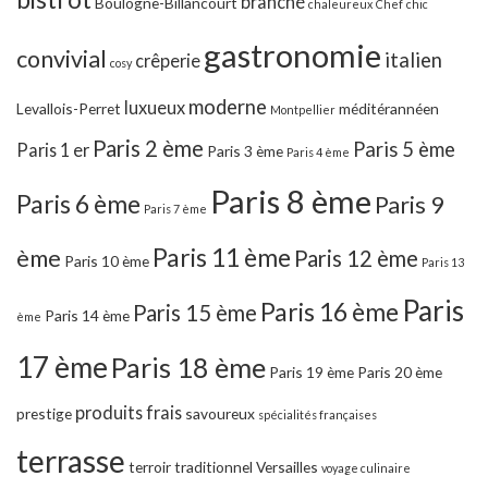
branché
Boulogne-Billancourt
chaleureux
Chef
chic
gastronomie
convivial
italien
crêperie
cosy
moderne
luxueux
Levallois-Perret
méditérannéen
Montpellier
Paris 2 ème
Paris 5 ème
Paris 1 er
Paris 3 ème
Paris 4 ème
Paris 8 ème
Paris 6 ème
Paris 9
Paris 7 ème
Paris 11 ème
ème
Paris 12 ème
Paris 10 ème
Paris 13
Paris
Paris 16 ème
Paris 15 ème
Paris 14 ème
ème
17 ème
Paris 18 ème
Paris 19 ème
Paris 20 ème
produits frais
prestige
savoureux
spécialités françaises
terrasse
terroir
traditionnel
Versailles
voyage culinaire