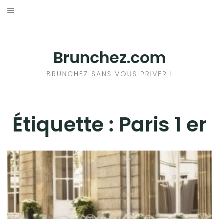
Aller
au
ACCUEIL
contenu
RESTAURANTS
Brunchez.com
A PROPOS DU BRUNCH
BRUNCHEZ SANS VOUS PRIVER !
+ DE BRUNCHS
Étiquette :
Paris 1 er