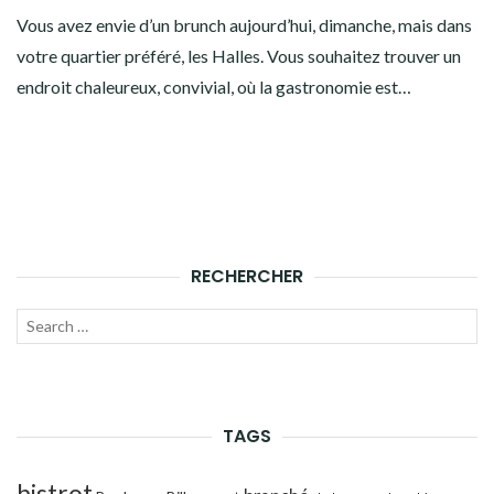
Vous avez envie d’un brunch aujourd’hui, dimanche, mais dans
votre quartier préféré, les Halles. Vous souhaitez trouver un
endroit chaleureux, convivial, où la gastronomie est…
RECHERCHER
Recherche
LANC
pour :
LA
RECH
TAGS
bistrot