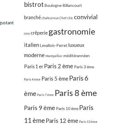
bistrot
Boulogne-Billancourt
convivial
branché
chaleureux
Chef
chic
gustant
gastronomie
crêperie
cosy
italien
luxueux
Levallois-Perret
moderne
méditérannéen
Montpellier
Paris 2 ème
Paris 1 er
Paris 3 ème
Paris 6
Paris 5 ème
Paris 4 ème
Paris 8 ème
ème
Paris 7 ème
Paris
Paris 9 ème
Paris 10 ème
11 ème
Paris 12 ème
Paris 13 ème