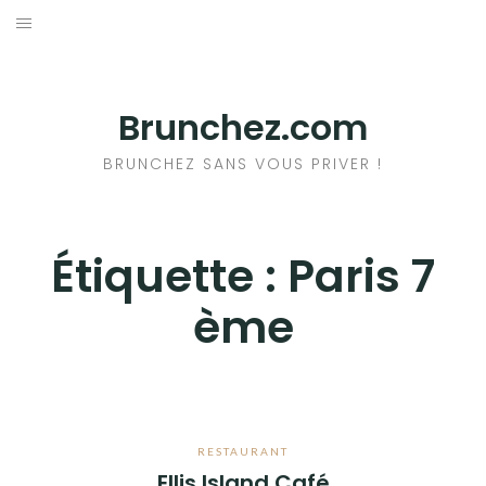
Aller
au
ACCUEIL
contenu
RESTAURANTS
Brunchez.com
A PROPOS DU BRUNCH
BRUNCHEZ SANS VOUS PRIVER !
+ DE BRUNCHS
Étiquette :
Paris 7
ème
RESTAURANT
Ellis Island Café