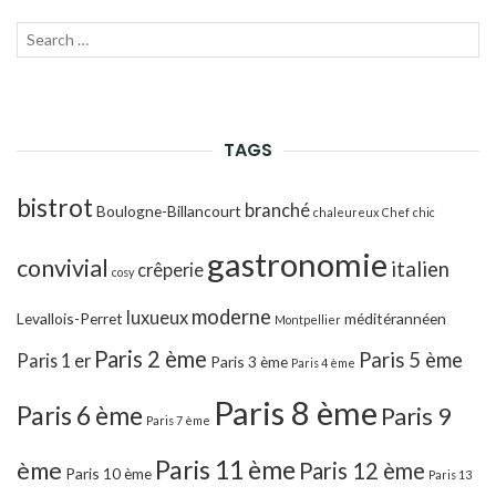
Recherche
LANC
pour :
LA
RECH
TAGS
bistrot
branché
Boulogne-Billancourt
chaleureux
Chef
chic
gastronomie
convivial
italien
crêperie
cosy
moderne
luxueux
Levallois-Perret
méditérannéen
Montpellier
Paris 2 ème
Paris 5 ème
Paris 1 er
Paris 3 ème
Paris 4 ème
Paris 8 ème
Paris 6 ème
Paris 9
Paris 7 ème
Paris 11 ème
ème
Paris 12 ème
Paris 10 ème
Paris 13