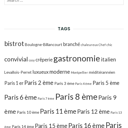
LANC
pour :
LA
RECH
TAGS
bistrot
branché
Boulogne-Billancourt
chaleureux
Chef
chic
gastronomie
convivial
italien
crêperie
cosy
moderne
luxueux
Levallois-Perret
méditérannéen
Montpellier
Paris 2 ème
Paris 5 ème
Paris 1 er
Paris 3 ème
Paris 4 ème
Paris 8 ème
Paris 6 ème
Paris 9
Paris 7 ème
Paris 11 ème
ème
Paris 12 ème
Paris 10 ème
Paris 13
Paris
Paris 16 ème
Paris 15 ème
Paris 14 ème
ème