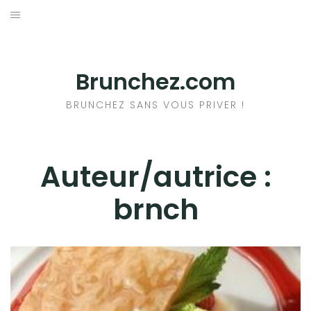
Aller
au
ACCUEIL
contenu
RESTAURANTS
Brunchez.com
A PROPOS DU BRUNCH
BRUNCHEZ SANS VOUS PRIVER !
+ DE BRUNCHS
Auteur/autrice :
brnch