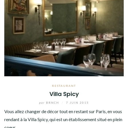
RESTAURANT
Villa Spicy
par
BRNCH
/
7 JUIN 2015
Vous allez changer de décor tout en restant sur Paris, en vous
rendant à la Villa Spicy, qui est un établissement situé en plein
coeur…