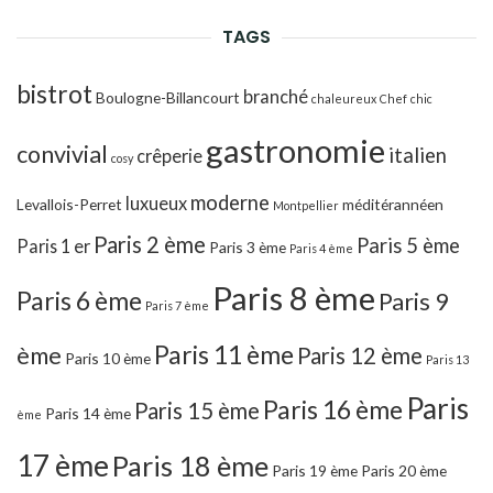
RECH
TAGS
bistrot
branché
Boulogne-Billancourt
chaleureux
Chef
chic
gastronomie
convivial
italien
crêperie
cosy
moderne
luxueux
Levallois-Perret
méditérannéen
Montpellier
Paris 2 ème
Paris 5 ème
Paris 1 er
Paris 3 ème
Paris 4 ème
Paris 8 ème
Paris 6 ème
Paris 9
Paris 7 ème
Paris 11 ème
ème
Paris 12 ème
Paris 10 ème
Paris 13
Paris
Paris 16 ème
Paris 15 ème
Paris 14 ème
ème
17 ème
Paris 18 ème
Paris 19 ème
Paris 20 ème