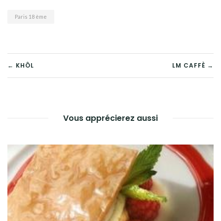
Paris 18 ème
NAVIGATION
← KHÔL
LM CAFFÈ →
DE
L’ARTICLE
Vous apprécierez aussi