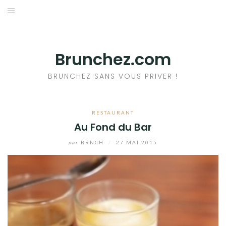
Aller
au
ACCUEIL
contenu
RESTAURANTS
Brunchez.com
A PROPOS DU BRUNCH
BRUNCHEZ SANS VOUS PRIVER !
+ DE BRUNCHS
RESTAURANT
Au Fond du Bar
par
BRNCH
/
27 MAI 2015