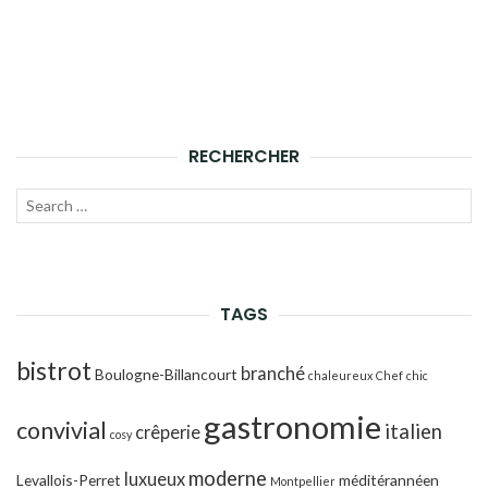
RECHERCHER
Recherche
LANC
pour :
LA
RECH
TAGS
bistrot
branché
Boulogne-Billancourt
chaleureux
Chef
chic
gastronomie
convivial
italien
crêperie
cosy
moderne
luxueux
Levallois-Perret
méditérannéen
Montpellier