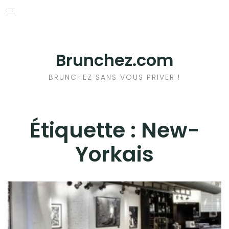
Aller
au
ACCUEIL
contenu
RESTAURANTS
Brunchez.com
A PROPOS DU BRUNCH
BRUNCHEZ SANS VOUS PRIVER !
+ DE BRUNCHS
Étiquette :
New-
Yorkais