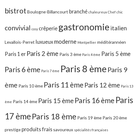
bistrot
branché
Boulogne-Billancourt
chaleureux
Chef
chic
gastronomie
convivial
italien
crêperie
cosy
moderne
luxueux
Levallois-Perret
méditérannéen
Montpellier
Paris 2 ème
Paris 5 ème
Paris 1 er
Paris 3 ème
Paris 4 ème
Paris 8 ème
Paris 6 ème
Paris 9
Paris 7 ème
Paris 11 ème
ème
Paris 12 ème
Paris 10 ème
Paris 13
Paris
Paris 16 ème
Paris 15 ème
Paris 14 ème
ème
17 ème
Paris 18 ème
Paris 19 ème
Paris 20 ème
produits frais
prestige
savoureux
spécialités françaises