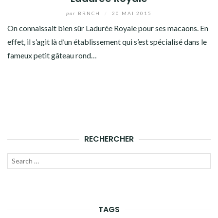
par
BRNCH
/
20 MAI 2015
On connaissait bien sûr Ladurée Royale pour ses macaons. En
effet, il s’agit là d’un établissement qui s’est spécialisé dans le
fameux petit gâteau rond…
RECHERCHER
Recherche
LANC
pour :
LA
RECH
TAGS