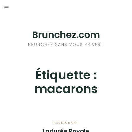
Aller
au
ACCUEIL
contenu
RESTAURANTS
Brunchez.com
A PROPOS DU BRUNCH
BRUNCHEZ SANS VOUS PRIVER !
+ DE BRUNCHS
Étiquette :
macarons
RESTAURANT
Ladurée Royale