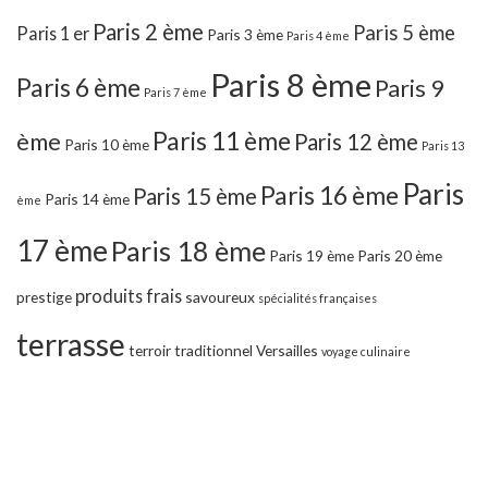
Paris 2 ème
Paris 5 ème
Paris 1 er
Paris 3 ème
Paris 4 ème
Paris 8 ème
Paris 6 ème
Paris 9
Paris 7 ème
Paris 11 ème
ème
Paris 12 ème
Paris 10 ème
Paris 13
Paris
Paris 16 ème
Paris 15 ème
Paris 14 ème
ème
17 ème
Paris 18 ème
Paris 19 ème
Paris 20 ème
produits frais
prestige
savoureux
spécialités françaises
terrasse
terroir
traditionnel
Versailles
voyage culinaire