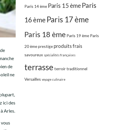
Paris
Paris 15 ème
Paris 14 ème
Paris 17 ème
16 ème
Paris 18 ème
Paris 19 ème
Paris
produits frais
20 ème
prestige
 de
savoureux
spécialités françaises
dimanche
terrasse
bien de
terroir
traditionnel
oleil ne
Versailles
voyage culinaire
plupart,
z ici des
à Arles.
i vous