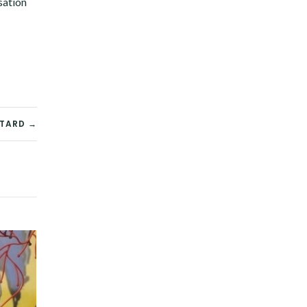
sation
TTARD →