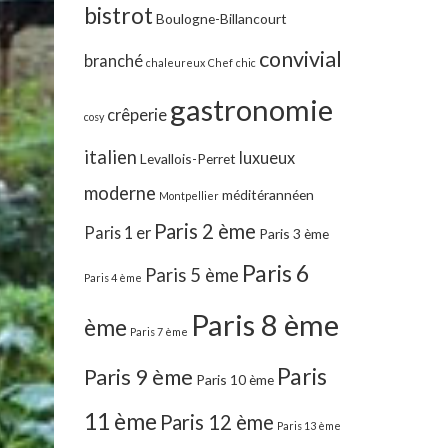
bistrot
Boulogne-Billancourt
convivial
branché
chaleureux
Chef
chic
gastronomie
crêperie
cosy
italien
luxueux
Levallois-Perret
moderne
méditérannéen
Montpellier
Paris 2 ème
Paris 1 er
Paris 3 ème
Paris 6
Paris 5 ème
Paris 4 ème
Paris 8 ème
ème
Paris 7 ème
Paris
Paris 9 ème
Paris 10 ème
11 ème
Paris 12 ème
Paris 13 ème