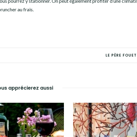
us pourrez y stationner. On peut également profiter d’une climati
bruncher au frais.
LE PÈRE FOUE
us apprécierez aussi