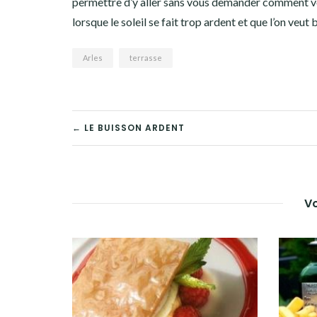
permettre d’y aller sans vous demander comment vo
lorsque le soleil se fait trop ardent et que l’on veut 
Arles
terrasse
NAVIGATION
← LE BUISSON ARDENT
DE
L’ARTICLE
Vo