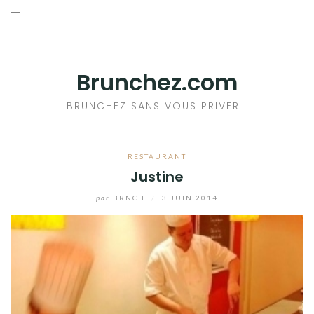
Aller
au
ACCUEIL
contenu
RESTAURANTS
Brunchez.com
A PROPOS DU BRUNCH
BRUNCHEZ SANS VOUS PRIVER !
+ DE BRUNCHS
RESTAURANT
Justine
par
BRNCH
/
3 JUIN 2014