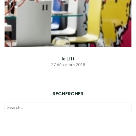
le Lift
27 décembre 2018
RECHERCHER
Recherche
LANC
pour :
LA
RECH