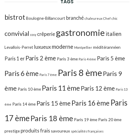
TAGS
bistrot
branché
Boulogne-Billancourt
chaleureux
Chef
chic
gastronomie
convivial
italien
crêperie
cosy
moderne
luxueux
Levallois-Perret
méditérannéen
Montpellier
Paris 2 ème
Paris 5 ème
Paris 1 er
Paris 3 ème
Paris 4 ème
Paris 8 ème
Paris 6 ème
Paris 9
Paris 7 ème
Paris 11 ème
ème
Paris 12 ème
Paris 10 ème
Paris 13
Paris
Paris 16 ème
Paris 15 ème
Paris 14 ème
ème
17 ème
Paris 18 ème
Paris 19 ème
Paris 20 ème
produits frais
prestige
savoureux
spécialités françaises