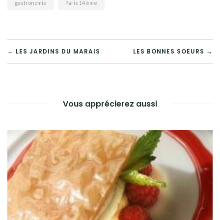
gastronomie
Paris 14 ème
NAVIGATION
← LES JARDINS DU MARAIS
LES BONNES SOEURS →
DE
L’ARTICLE
Vous apprécierez aussi